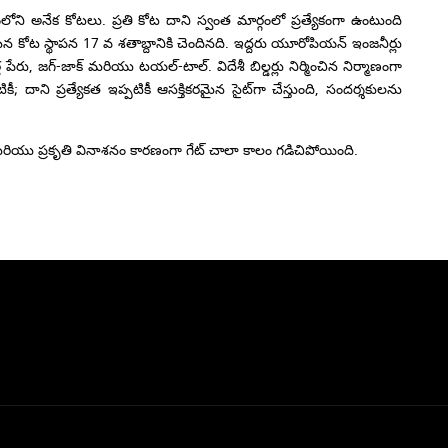
ోని అనేక కోటలు. ప్రతి కోట దాని స్వంత మార్గంలో ప్రత్యేకంగా ఉంటుంది
న కోట స్థాపన 17 వ శతాబ్దానికి చెందినది. ఇద్దరు యూరోపియన్ ఇంజనీర్లు
, జగ్-జాక్ మరియు టయల్-టాల్. విదేశీ బిల్డర్లు నిర్మించిన నిర్మాణంగా
ని ప్రత్యేకత ఇప్పటికీ ఆసక్తికరమైన సైట్‌గా చేస్తుంది, సందర్శకులను
 మరియు ప్రకృతి వినాశనం కారణంగా గేట్ చాలా కాలం గడిచిపోయింది.