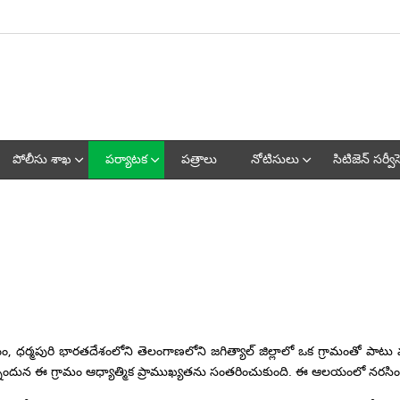
పోలీసు శాఖ
పర్యాటక
పత్రాలు
నోటిసులు
సిటిజెన్ సర్వీస
లయం, ధర్మపురి భారతదేశంలోని తెలంగాణలోని జగిత్యాల్ జిల్లాలో ఒక గ్రామంతో పాట
దున ఈ గ్రామం ఆధ్యాత్మిక ప్రాముఖ్యతను సంతరించుకుంది. ఈ ఆలయంలో నరసింహ స్