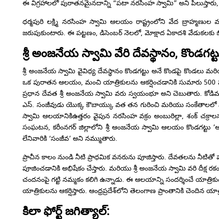
ఈ విగ్రహాలలో పురాతనమైనదాన్ని “పటా నరసింహ స్వామి” అని పిలుస్తారు,
ధర్మపురి లక్ష్మి నరసింహ స్వామి ఆలయం రాష్ట్రంలోని వేద బ్రాహ్మణుల మ
జరుపుకుంటారు. ఈ పట్టణం, డిసెంబర్ నెలలో, మోక్షాద ఏకాదశి వేడుకలకు 
శ్రీ అంజనేయ స్వామి వేరి దేవస్థానం, కొండగట్ట
శ్రీ అంజనేయ స్వామి వైవిధ్య దేవస్థానం కొండగట్టు అనే కొండపై కొండలు మర
ఒక పురాతన ఆలయం, మంచి యాత్రికులను ఆకర్షించడానికి సుమారు 500 సం
ప్రధాన దేవత శ్రీ అంజనేయ స్వామి వరు స్వయంభూ అని చెబుతారు. కోడిమ్యా
ఎస్. సంజీవుడు యొక్క కౌబాయ్కు వత తన గురించి మరియు సంకేతాలలో సమాచ
స్వామి ఆలయానికిఉత్తరం వైపున నరసింహ వక్రం అంబురిల్లా, శంక్ చక
సంఘటన, కరీంనగర్ జిల్లాలోని శ్రీ ఆంజనేయ స్వామి ఆలయం కొండగట్టు 
లేనివారికి ‘సంజీవ’ అని నమ్ముతారు.
ప్రాచీన కాలం నుండి నీటి ప్రాధమిక వనరును పూజిస్తారు. దేవతలను నీట
పూజించడానికి అభిషేకం చేస్తారు. మరియు శ్రీ అంజనేయ స్వామి వరి దీక్ష ర
చందనంపై గట్టి నమ్మకం కలిగి ఉన్నాడు. ఈ ఆలయాన్ని సందర్శించే యాత్రిక
యాత్రికులను ఆకర్షిస్తారు. ఆంధ్రప్రదేశ్‌లోని తెలంగాణ ప్రాంతానికి చెందిన 
కిలా ఫోర్ట్ జగిత్యాల్: