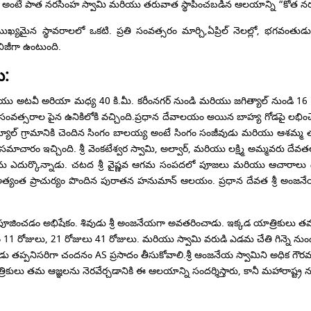
 అంటే పాత నరసింహ స్వామి మరియు తరువాత స్థాపించబడిన ఆలయాన్ని “కోత నరసింహ స
ుఖ్యమైన స్థావరాలలో ఒకటి. ప్రతి సంవత్సరం మార్చి,ఏప్రిల్ నెలల్లో, భగవంతుడు
బిజీగా ఉంటుంది.
ు:
ియు అటవీ అరియా మధ్య 40 కి.మీ. కరీంనగర్ నుండి మరియు జగిత్యాల్ నుండి 16 కె.ఎమ
వత్సరాల పైన ఉనికిలోకి వచ్చింది.ప్రధాన దేవాలయం అయిన బాహ్య గోడపై లభించే
ల్ గ్రామానికి చెందిన సింగం బాలయ్య అంటే సింగం సంజీవుడు మరియు ఆశమ్మ తల్లిదం
ారం ఇచ్చింది. శ్రీ వెంకటేశ్వర స్వామి, అల్వార్, మరియు లక్ష్మి అమ్మవరు ద
్రాలను ఎదుర్కొన్నాడు. చటద శ్రీ వైష్ణవ ఆగమ సంపదలో పూజలు మరియు ఆచారా
’అత్యంత ప్రాచుర్యం పొందిన పురాతన హనుమాన్ ఆలయం. ప్రధాన దేవత శ్రీ అంజనే
ితో పూజించడం అభిషేకం. శివుడు శ్రీ అంజనేయగా అవతరించాడు. ఇక్కడ యాత్రికులు
కం 11 రోజులు, 21 రోజులు 41 రోజులు. మరియు స్వామి వరుడి ఎడమ చేతి గిన్నె నుండి
ుడు తప్పనిసరిగా చందనం AS ప్రసాదం తీసుకోవాలి.శ్రీ ఆంజనేయ స్వామిని అధిక గౌర
యాత్రికులు తమ ఆజ్ఞలను నెరవేర్చడానికి ఈ ఆలయాన్ని సందర్శిస్తారు, కానీ మహారాష్ట్ర న