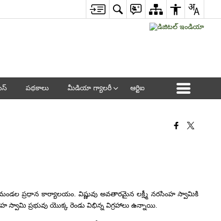
ెస్
పథకాలు
మీడియా గ్యాలరీ
ఆర్టిఐ
ు మండల ప్రధాన కార్యాలయం. విష్ణువు అవతారమైన లక్ష్మీ నరసింహ స్వామికి
వామి ప్రభువు యొక్క రెండు విభిన్న విగ్రహాలు ఉన్నాయి.