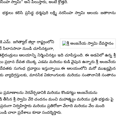
్వామి” అని పిలుస్తారు, అంటే క్రొత్తది.
 భక్తులు కలిసి ప్రసిద్ధ ధర్మపురి లక్ష్మి నరసింహ స్వామి ఆలయ జతారాను
్. జగిత్యాల్ జిల్లా రాష్ట్రంలోని
 సిలాససానా నుండి చూసినట్లుగా,
డ్రులు ఆలయాన్ని నిర్మించినట్లు ఇది చూపిస్తుంది. ఈ అడవిలో ఉన్న శ్రీ
ేవతలు ప్రధాన దేవత యొక్క ఎడమ మరియు కుడి వైపున ఉన్నారు.శ్రీ ఆంజనేయ
లు దేవతకు సుగంధ ద్రవ్యాలు ఇస్తున్నాయి.ఈ ఆలయంలోని మరో ముఖ్యమైన
య వ్యాధిగ్రస్తులకు, మానసిక వికలాంగులకు మరియు సంతానానికి సంతానం
 తమ ప్రమాణాలను నెరవేర్చడానికి మరియు కొండగట్టు ఆంజనేయను
 తీసిన శ్రీ స్వామి వేరి చందనం మంచి మహాత్మ్యం మరియు ప్రతి భక్తుడు పై
వప్రదంగా నిర్వహిస్తారు మరియు ప్రతిరోజూ వేలాది మరియు వేల మంది
ుండి చాలా ప్రదేశాలు కూడా సందర్శిస్తారు.