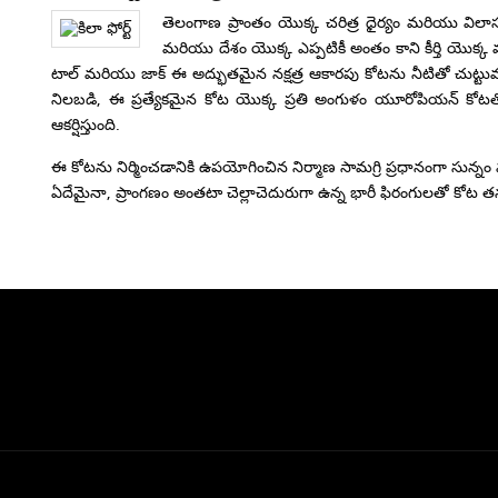
తెలంగాణ ప్రాంతం యొక్క చరిత్ర ధైర్యం మరియు విలాసవ
మరియు దేశం యొక్క ఎప్పటికీ అంతం కాని కీర్తి యొక్క
టాల్ మరియు జాక్ ఈ అద్భుతమైన నక్షత్ర ఆకారపు కోటను నీటితో చుట్టుముట
నిలబడి, ఈ ప్రత్యేకమైన కోట యొక్క ప్రతి అంగుళం యూరోపియన్ కోటతో బల
ఆకర్షిస్తుంది.
ఈ కోటను నిర్మించడానికి ఉపయోగించిన నిర్మాణ సామగ్రి ప్రధానంగా సున్న
ఏదేమైనా, ప్రాంగణం అంతటా చెల్లాచెదురుగా ఉన్న భారీ ఫిరంగులతో కోట తన 