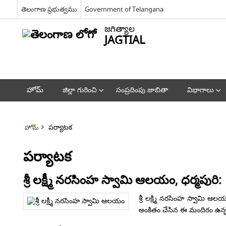
తెలంగాణ ప్రభుత్వము
Government of Telangana
జగిత్యాల
JAGTIAL
హోమ్
జిల్లా గురించి
సంప్రదింపు జాబితా
విభాగాలు
పర్యాటక
హోమ్
పర్యాటక
శ్రీ లక్ష్మీ నరసింహ స్వామి ఆలయం, ధర్మపురి:
శ్రీ లక్ష్మి నరసింహ స్వామి ఆ
అంకితం చేసిన ఈ మందిరం ఉన్నం