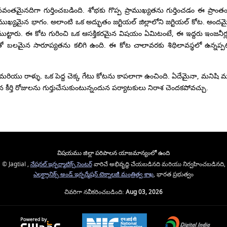
ంతమైనదిగా గుర్తించబడింది. శోభకు గొప్ప ప్రాముఖ్యతను గుర్తించడం ఈ ప్రాంతంల
 ముఖ్యమైన భాగం. అలాంటి ఒక అద్భుతం జగ్టియల్ జిల్లాలోని జగ్టియల్ కోట. అందమై
్టారు. ఈ కోట గురించి ఒక ఆసక్తికరమైన విషయం ఏమిటంటే, ఈ ఇద్దరు ఇంజనీర్ల పేరు
మైన సారూప్యతను కలిగి ఉంది. ఈ కోట చాలావరకు శిథిలావస్థలో ఉన్నప్పటికీ; దా
ం మరియు రాళ్ళు. ఒక పెద్ద చెక్క గేటు కోటను కాపలాగా ఉంచింది. ఏదేమైనా, మనిషి
కీర్తి రోజులను గుర్తుచేసుకుంటున్నందున పర్యాటకులు నిరాశ చెందకపోవచ్చు.
విషయము జిల్లా పరిపాలన యాజమాన్యంలో ఉంది
© Jagtial ,
నేషనల్ ఇన్ఫర్మాటిక్స్ సెంటర్
వారిచే అభివృద్ధి చేయబడినది మరియు నిర్వహించబడినది,
ఎలక్ట్రానిక్స్ అండ్ ఇన్ఫర్మేషన్ టెక్నాలజీ మంత్రిత్వ శాఖ
, భారత ప్రభుత్వం
చివరిగా నవీకరించబడింది:
Aug 03, 2026